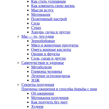
Как стать успешным
Как изменить свою жизнь
Мысли вслух
Мотивация
Позитивный настрой
Сила
Страх
Хандра, скука и другие
Мы — то, что едим
Зернобобовые
Мясо и животные продукты
Омега жирные кислоты
Овощи и фрукты
Соль, сахар и другие
Самочувствие и здоровье
Метаболизм
Гормоны человека
Лечение остеохондроза
ЗОЖ
Секреты похудения
Причины ожирения и способы борьбы с ним
Об ожирении
Мотивация похудения
Как похудеть без диет
Худеем