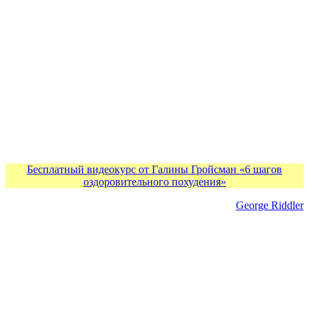
Бесплатный видеокурс от Галины Гройсман «6 шагов
оздоровительного похудения»
George Riddler