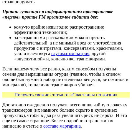
страшно думать.
Причин гуляющих в информационном пространстве
«перлов» против ГМ организмов видится две:
кому-то крайне невыгодно распространение
эффективной технологии;
за «страшными рассказками» можно прятать
действительный, а не мнимый вред от употребления
продуктов с нитратами, консервантами, красителями,
усилителем вкуса
глутаматом натрия
, другой
«вкуснятиной» и, конечно же, транс жирами.
Если нашему телу все равно, каким способом получены
семена для выращивания огурца (главное, чтобы в спелом
овоще был нужный набор питательных веществ, витаминов и
минералов), то наличие транс жиров убивает.
Получать свежие статьи от «Счастливы по жизни»
Достаточно ежедневно получать всего лишь чайную ложечку
трансизомеров (их намного больше скрыто в купленных
продуктах), чтобы в два раза увеличить риск инфаркта. И это
еще не самое страшное. Более подробно о транс жирах
написано в статье о
составе маргарина
.