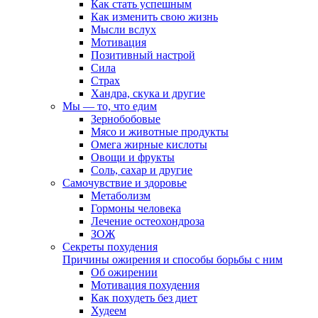
Как стать успешным
Как изменить свою жизнь
Мысли вслух
Мотивация
Позитивный настрой
Сила
Страх
Хандра, скука и другие
Мы — то, что едим
Зернобобовые
Мясо и животные продукты
Омега жирные кислоты
Овощи и фрукты
Соль, сахар и другие
Самочувствие и здоровье
Метаболизм
Гормоны человека
Лечение остеохондроза
ЗОЖ
Секреты похудения
Причины ожирения и способы борьбы с ним
Об ожирении
Мотивация похудения
Как похудеть без диет
Худеем