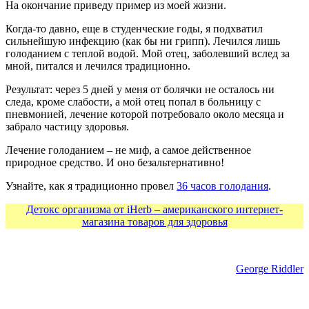
На окончание приведу пример из моей жизни.
Когда-то давно, еще в студенческие годы, я подхватил
сильнейшую инфекцию (как бы ни грипп). Лечился лишь
голоданием с теплой водой. Мой отец, заболевший вслед за
мной, питался и лечился традиционно.
Результат: через 5 дней у меня от болячки не осталось ни
следа, кроме слабости, а мой отец попал в больницу с
пневмонией, лечение которой потребовало около месяца и
забрало частицу здоровья.
Лечение голоданием – не миф, а самое действенное
природное средство. И оно безальтернативно!
Узнайте, как я традиционно провел
36 часов голодания
.
Детокс организма от iHerb – американского интернет-
магазина товаров для здоровья
George Riddler