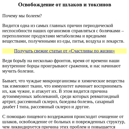
Освобождение от шлаков и токсинов
Почему мы болеем?
Видится одна из самых главных причин периодической
неспособности наших организмов справляться с болячками –
переполнение продуктами метаболизма и вредными
веществами, полученными из еды, питья, воздуха и лекарств.
Получать свежие статьи от «Счастливы по жизни»
Ведя борьбу на несколько фронтов, время от времени наши
внутренние борцы проигрывают сражения, и нас начинают
мучить болезни.
Бывает, что чуждые микроорганизмы и химические вещества
так изменяют ткани, что иммунитет начинает воспринимать
их, как чужие, и атакует их. В этом видится причина
аутоиммунных заболеваний, среди которых ревматоидный
артрит, рассеянный склероз, базедова болезнь, сахарный
диабет I типа, рассеянный склероз и другие.
С помощью пищевого воздержания происходит очищение от
шлаков, освобождение от больных и поврежденных структур,
чем ликвидируется причина этих проблем и повышается