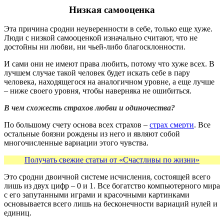
Низкая самооценка
Эта причина сродни неуверенности в себе, только еще хуже.
Люди с низкой самооценкой изначально считают, что не
достойны ни любви, ни чьей-либо благосклонности.
И сами они не имеют права любить, потому что хуже всех. В
лучшем случае такой человек будет искать себе в пару
человека, находящегося на аналогичном уровне, а еще лучше
– ниже своего уровня, чтобы наверняка не ошибиться.
В чем схожесть страхов любви и одиночества?
По большому счету основа всех страхов –
страх смерти
. Все
остальные боязни рождены из него и являют собой
многочисленные вариации этого чувства.
Получать свежие статьи от «Счастливы по жизни»
Это сродни двоичной системе исчисления, состоящей всего
лишь из двух цифр – 0 и 1. Все богатство компьютерного мира
с его запутанными играми и красочными картинками
основывается всего лишь на бесконечности вариаций нулей и
единиц.