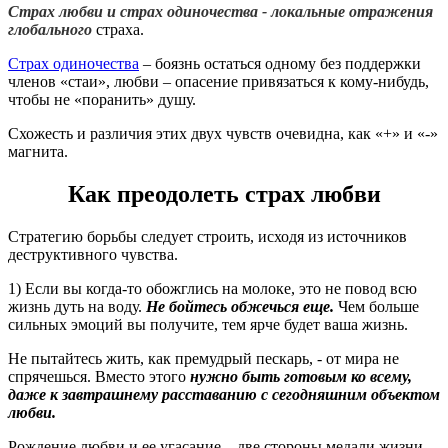
Страх любви и страх одиночества - локальные отражения
глобального
страха.
Страх одиночества
– боязнь остаться одному без поддержки
членов «стаи», любви – опасение привязаться к кому-нибудь,
чтобы не «поранить» душу.
Схожесть и различия этих двух чувств очевидна, как «+» и «-»
магнита.
Как преодолеть страх любви
Стратегию борьбы следует строить, исходя из источников
деструктивного чувства.
1) Если вы когда-то обожглись на молоке, это не повод всю
жизнь дуть на воду.
Не бойтесь обжечься еще.
Чем больше
сильных эмоций вы получите, тем ярче будет ваша жизнь.
Не пытайтесь жить, как премудрый пескарь, - от мира не
спрячешься. Вместо этого
нужно быть готовым ко всему,
даже к завтрашнему расставанию с сегодняшним объектом
любви.
Рождение любви и ее угасание – две стороны медали жизни.