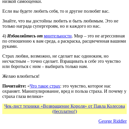
низкой самооценки.
Если вы будете любить себя, то и другие полюбят вас.
Знайте, что вы достойны любить и быть любимым. Это не
только награда супергероям, но и каждого из нас.
4)
Избавляйтесь от
мнительности
. Мир – это не агрессивная
по отношению к вам среда, а раскраска, расцвеченная вашими
руками.
Страх любви, возможно, не сделает вас одиноким, но
несчастным – точно сделает. Взращивать в себе это чувство
или бороться с ним – выбирать только нам.
Желаю влюбиться!
Почитайте:
«
Что такое страх
: это чувство, которое нас
охраняет. Манипулирование, вред и польза страха. И почему у
страха глаза велики»
Чек-лист техники «Возвращение Короля» от Павла Колесова
(бесплатно!)
George Riddler