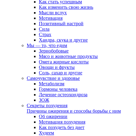
Как стать успешным
Как изменить свою жизнь
Мысли вслух
Мотивация
Позитивный настрой
Сила
Страх
Хандра, скука и другие
Мы — то, что едим
Зернобобовые
Мясо и животные продукты
Омега жирные кислоты
Овощи и фрукты
Соль, сахар и другие
Самочувствие и здоровье
Метаболизм
Гормоны человека
Лечение остеохондроза
ЗОЖ
Секреты похудения
Причины ожирения и способы борьбы с ним
Об ожирении
Мотивация похудения
Как похудеть без диет
Худеем