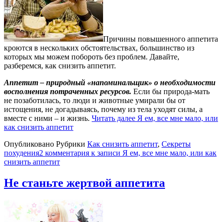
Причины повышенного аппетита
кроются в нескольких обстоятельствах, большинство из
которых мы можем побороть без проблем. Давайте,
разберемся, как снизить аппетит.
Аппетит – природный «напоминальщик» о необходимости
восполнения потраченных ресурсов.
Если бы природа-мать
не позаботилась, то люди и животные умирали бы от
истощения, не догадываясь, почему из тела уходят силы, а
вместе с ними – и жизнь.
Читать далее
Я ем, все мне мало, или
как снизить аппетит
Опубликовано
Рубрики
Как снизить аппетит
,
Секреты
похудения
2 комментария
к записи Я ем, все мне мало, или как
снизить аппетит
Не станьте жертвой аппетита