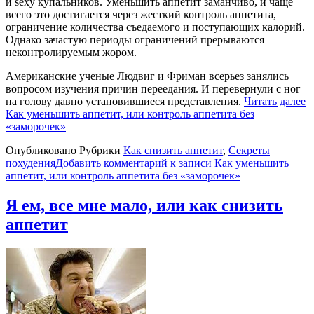
и sexy купальников. Уменьшить аппетит заманчиво, и чаще
всего это достигается через жесткий контроль аппетита,
ограничение количества съедаемого и поступающих калорий.
Однако зачастую периоды ограничений прерываются
неконтролируемым жором.
Американские ученые Людвиг и Фриман всерьез занялись
вопросом изучения причин переедания. И перевернули с ног
на голову давно установившиеся представления.
Читать далее
Как уменьшить аппетит, или контроль аппетита без
«заморочек»
Опубликовано
Рубрики
Как снизить аппетит
,
Секреты
похудения
Добавить комментарий
к записи Как уменьшить
аппетит, или контроль аппетита без «заморочек»
Я ем, все мне мало, или как снизить
аппетит