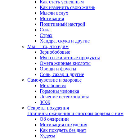
Как стать успешным
Как изменить свою жизнь
Мысли вслух
Мотивация
Позитивный настрой
Сила
Страх
Хандра, скука и другие
Мы — то, что едим
Зернобобовые
Мясо и животные продукты
Омега жирные кислоты
Овощи и фрукты
Соль, сахар и другие
Самочувствие и здоровье
Метаболизм
Гормоны человека
Лечение остеохондроза
ЗОЖ
Секреты похудения
Причины ожирения и способы борьбы с ним
Об ожирении
Мотивация похудения
Как похудеть без диет
Худеем