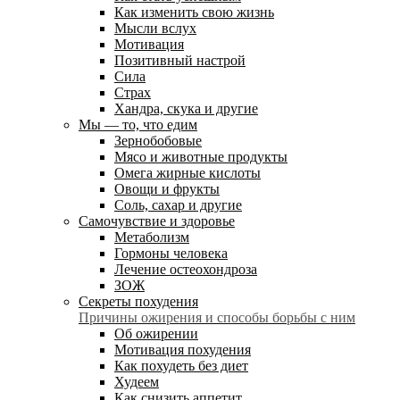
Как изменить свою жизнь
Мысли вслух
Мотивация
Позитивный настрой
Сила
Страх
Хандра, скука и другие
Мы — то, что едим
Зернобобовые
Мясо и животные продукты
Омега жирные кислоты
Овощи и фрукты
Соль, сахар и другие
Самочувствие и здоровье
Метаболизм
Гормоны человека
Лечение остеохондроза
ЗОЖ
Секреты похудения
Причины ожирения и способы борьбы с ним
Об ожирении
Мотивация похудения
Как похудеть без диет
Худеем
Как снизить аппетит