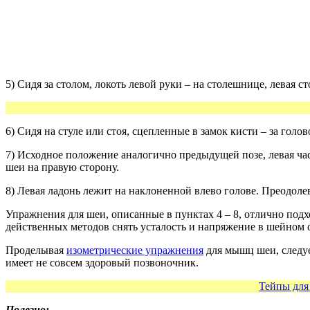
5) Сидя за столом, локоть левой руки – на столешнице, левая 
6) Сидя на стуле или стоя, сцепленные в замок кисти – за гол
7) Исходное положение аналогично предыдущей позе, левая час
шеи на правую сторону.
8) Левая ладонь лежит на наклоненной влево голове. Преодол
Упражнения для шеи, описанные в пунктах 4 – 8, отлично подх
действенных методов снять усталость и напряжение в шейном 
Проделывая
изометрические упражнения
для мышц шеи, следуе
имеет не совсем здоровый позвоночник.
Тейпы для 
Полезно: