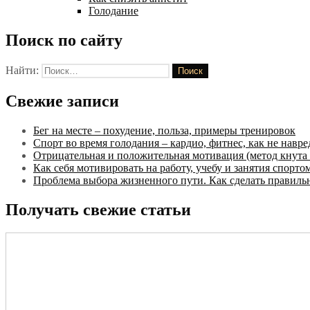
Голодание
Поиск по сайту
Найти:
Свежие записи
Бег на месте – похудение, польза, примеры тренировок
Спорт во время голодания – кардио, фитнес, как не навре
Отрицательная и положительная мотивация (метод кнута 
Как себя мотивировать на работу, учебу и занятия спорто
Проблема выбора жизненного пути. Как сделать правил
Получать свежие статьи