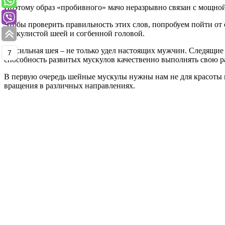
Поэтому образ «пробивного» мачо неразрывно связан с мощно
Чтобы проверить правильность этих слов, попробуем пойти от 
мускулистой шеей и согбенной головой.
Но сильная шея – не только удел настоящих мужчин. Следящие з
7
способность развитых мускулов качественно выполнять свою р
В первую очередь шейные мускулы нужны нам не для красоты и
вращения в различных направлениях.