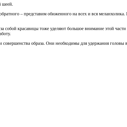
й шеей.
обратного – представим обиженного на всех и вся меланхолика.
а собой красавицы тоже уделяют большое внимание этой части те
аботу.
 совершенства образа. Они необходимы для удержания головы в