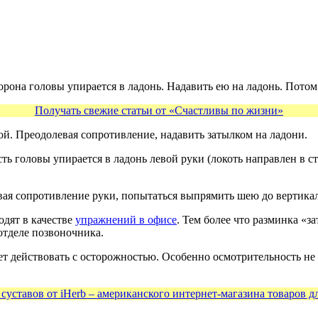
сторона головы упирается в ладонь. Надавить ею на ладонь. Пото
Получать свежие статьи от «Счастливы по жизни»
овой. Преодолевая сопротивление, надавить затылком на ладони.
ть головы упирается в ладонь левой руки (локоть направлен в с
евая сопротивление руки, попытаться выпрямить шею до вертика
одят в качестве
упражнений в офисе
. Тем более что разминка «з
отделе позвоночника.
т действовать с осторожностью. Особенно осмотрительность не 
суставов от iHerb – американского интернет-магазина товаров д