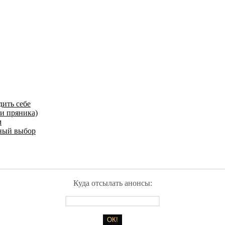
дить себе
и пряника)
м
ьный выбор
Куда отсылать анонсы: