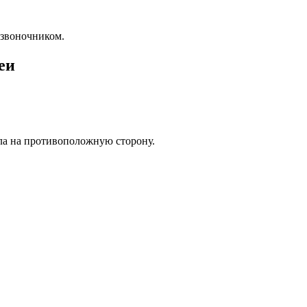
озвоночником.
еи
ела на противоположную сторону.