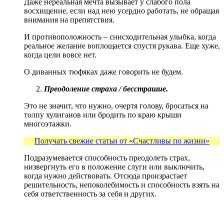
Даже нереальная мечта вызывает у слабого пола
восхищение, если над нею усердно работать, не обращая
внимания на препятствия.
И противоположность – снисходительная улыбка, когда
реальное желание воплощается спустя рукава. Еще хуже,
когда цели вовсе нет.
О диванных тюфяках даже говорить не будем.
Преодоление страха / бесстрашие.
Это не значит, что нужно, очертя голову, бросаться на
толпу хулиганов или бродить по краю крыши
многоэтажки.
Получать свежие статьи от «Счастливы по жизни»
Подразумевается способность преодолеть страх,
низвергнуть его в положение слуги или выключить,
когда нужно действовать. Отсюда произрастает
решительность, непоколебимость и способность взять на
себя ответственность за себя и других.