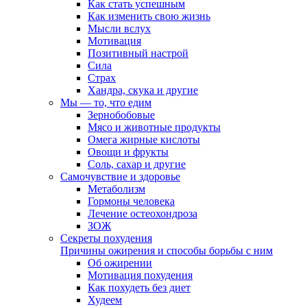
Как стать успешным
Как изменить свою жизнь
Мысли вслух
Мотивация
Позитивный настрой
Сила
Страх
Хандра, скука и другие
Мы — то, что едим
Зернобобовые
Мясо и животные продукты
Омега жирные кислоты
Овощи и фрукты
Соль, сахар и другие
Самочувствие и здоровье
Метаболизм
Гормоны человека
Лечение остеохондроза
ЗОЖ
Секреты похудения
Причины ожирения и способы борьбы с ним
Об ожирении
Мотивация похудения
Как похудеть без диет
Худеем