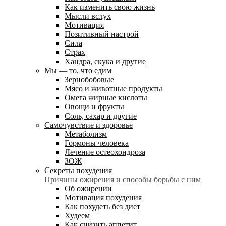
Как изменить свою жизнь
Мысли вслух
Мотивация
Позитивный настрой
Сила
Страх
Хандра, скука и другие
Мы — то, что едим
Зернобобовые
Мясо и животные продукты
Омега жирные кислоты
Овощи и фрукты
Соль, сахар и другие
Самочувствие и здоровье
Метаболизм
Гормоны человека
Лечение остеохондроза
ЗОЖ
Секреты похудения
Причины ожирения и способы борьбы с ним
Об ожирении
Мотивация похудения
Как похудеть без диет
Худеем
Как снизить аппетит