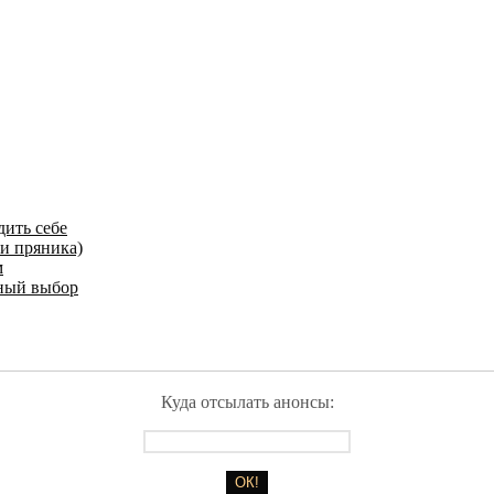
дить себе
и пряника)
м
ьный выбор
Куда отсылать анонсы: