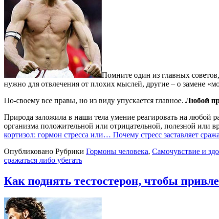
Помните один из главных советов, 
нужно для отвлечения от плохих мыслей, другие – о замене «м
По-своему все правы, но из виду упускается главное.
Любой про
Природа заложила в наши тела умение реагировать на любой р
организма положительной или отрицательной, полезной или вре
кортизол: гормон стресса или… Почему стресс заставляет сража
Опубликовано
Рубрики
Гормоны человека
,
Самочувствие и здо
сражаться либо убегать
Как поднять тестостерон, чтобы привле