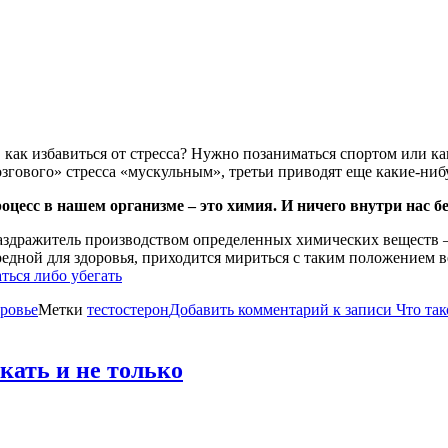
как избавиться от стресса? Нужно позаниматься спортом или как
озгового» стресса «мускульным», третьи приводят еще какие-ниб
цесс в нашем организме – это химия. И ничего внутри нас без
аздражитель производством определенных химических веществ –
дной для здоровья, приходится мириться с таким положением ве
ться либо убегать
ровье
Метки
тестостерон
Добавить комментарий
к записи Что так
кать и не только