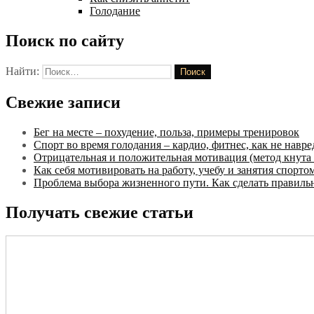
Голодание
Поиск по сайту
Найти:
Свежие записи
Бег на месте – похудение, польза, примеры тренировок
Спорт во время голодания – кардио, фитнес, как не навре
Отрицательная и положительная мотивация (метод кнута 
Как себя мотивировать на работу, учебу и занятия спорто
Проблема выбора жизненного пути. Как сделать правил
Получать свежие статьи