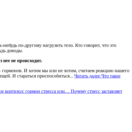
-нибудь по-другому нагрузить тело. Кто говорит, что это
удь доводы.
 нее не происходит.
 гормонов. И хотим мы или не хотим, считаем реакцию нашего
щей. И стараться приспособиться...
Читать далее
Что такое
ое кортизол: гормон стресса или… Почему стресс заставляет