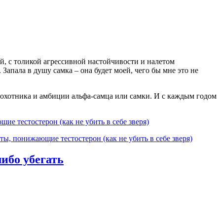
, с толикой агрессивной настойчивости и налетом
Запала в душу самка – она будет моей, чего бы мне это не
 охотника и амбиции альфа-самца или самки. И с каждым годом
е тестостерон (как не убить в себе зверя)
ы, понижающие тестостерон (как не убить в себе зверя)
либо убегать