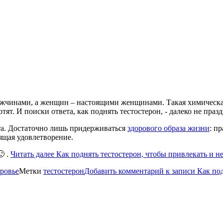
жчинами, а женщин – настоящими женщинами. Такая химическая
тят. И поиски ответа, как поднять тестостерон, - далеко не праз
ста. Достаточно лишь придерживаться
здорового образа жизни
: п
сящая удовлетворение.
 .
Читать далее
Как поднять тестостерон, чтобы привлекать и не
ровье
Метки
тестостерон
Добавить комментарий
к записи Как под