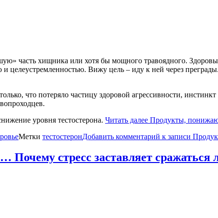
шую» часть хищника или хотя бы мощного травоядного. Здоровый
 и целеустремленностью. Вижу цель – иду к ней через преграды. 
олько, что потеряло частицу здоровой агрессивности, инстинкт
рвопроходцев.
снижение уровня тестостерона.
Читать далее
Продукты, понижающи
ровье
Метки
тестостерон
Добавить комментарий
к записи Продукт
и… Почему стресс заставляет сражаться 