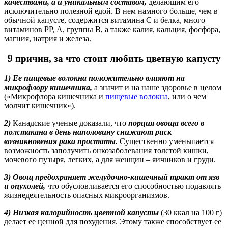
качествами
, а и уникальным составом,
делающим его
исключительно полезной едой. В нем намного больше, чем в
обычной капусте, содержится витамина С и белка, много
витаминов РР, А, группы В, а также калия, кальция, фосфора,
магния, натрия и железа.
9 причин, за что стоит любить цветную капусту
1) Ее пищевые волокна положительно влияют на
микрофлору кишечника,
а значит и на наше здоровье в целом
(«Микрофлора кишечника и
пищевые волокна
, или о чем
молчит кишечник»).
2)
Канадские ученые доказали, что
порция овоща всего в
полстакана в день наполовину снижают риск
возникновения рака простаты.
Существенно уменьшается
возможность заполучить онкозаболевания толстой кишки,
мочевого пузыря, легких, а для женщин – яичников и груди.
3) Овощ предохраняет желудочно-кишечный тракт от язв
и опухолей,
что обусловливается его способностью подавлять
жизнедеятельность опасных микроорганизмов.
4) Низкая калорийность цветной капусты
(30 ккал на 100 г)
делает ее ценной для похудения. Этому также способствует ее