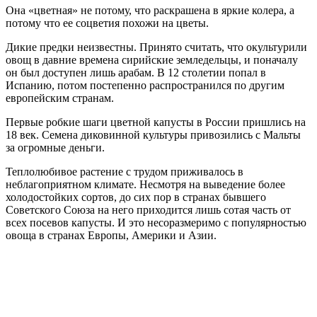
Она «цветная» не потому, что раскрашена в яркие колера, а
потому что ее соцветия похожи на цветы.
Дикие предки неизвестны. Принято считать, что окультурили
овощ в давние времена сирийские земледельцы, и поначалу
он был доступен лишь арабам. В 12 столетии попал в
Испанию, потом постепенно распространился по другим
европейским странам.
Первые робкие шаги цветной капусты в России пришлись на
18 век. Семена диковинной культуры привозились с Мальты
за огромные деньги.
Теплолюбивое растение с трудом приживалось в
неблагоприятном климате. Несмотря на выведение более
холодостойких сортов, до сих пор в странах бывшего
Советского Союза на него приходится лишь сотая часть от
всех посевов капусты. И это несоразмеримо с популярностью
овоща в странах Европы, Америки и Азии.