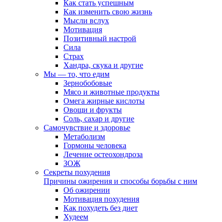
Как стать успешным
Как изменить свою жизнь
Мысли вслух
Мотивация
Позитивный настрой
Сила
Страх
Хандра, скука и другие
Мы — то, что едим
Зернобобовые
Мясо и животные продукты
Омега жирные кислоты
Овощи и фрукты
Соль, сахар и другие
Самочувствие и здоровье
Метаболизм
Гормоны человека
Лечение остеохондроза
ЗОЖ
Секреты похудения
Причины ожирения и способы борьбы с ним
Об ожирении
Мотивация похудения
Как похудеть без диет
Худеем