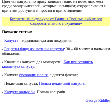
Цветная капуста по праву занимает одно из почетных мест
среди овощей-лекарей, которые насыщают, оздоравливают и
при этом доступны и просты в приготовлении.
Бесплатный видеокурс от Галины Гройсман «6 шагов
оздоровительного похудения»
Похожие статьи:
-
Капуста
– идеальная еда для похудения;
-
Рецепты блюд из цветной капусты
: 30 – 60 минут и пальчики
оближешь;
- Квашеная капуста для молодости.
Как приготовить
квашеную капусту
;
- Капуста
брокколи: польза
в девяти фактах;
- Пекинская капуста.
Польза пекинской капусты
;
-
Капуста кольраби
. Польза кольраби
George Riddler