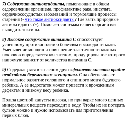
7) Содержит антиоксиданты,
помогающие в общем
оздоровлении организма, профилактике рака, инсульта,
сердечнососудистых заболеваний и тормозящие процессы
старения («
Что такое антиоксиданты
? Где взять природные
антиоксиданты?»). Помогает системам нашего организма
выводить токсины.
8) Высокое содержание витамина С
способствует
успешному противостоянию болезням и молодости кожи.
Уменьшение морщин и повышение эластичности кожных
покровов определяется коллагеном, продуцирование которого
напрямую зависит от количества витамина С.
9)
Содержащаяся в «зеленом друге»
фолиевая кислота крайне
необходима беременным женщинам.
Она обеспечивает
нормальное развитие головного и спинного мозга будущего
ребенка. А ее недостаток может привести к врожденным
дефектам и низкому весу ребенка.
Польза цветной капусты высока, но при варке много ценных
минеральных веществ переходит в воду. Чтобы их не потерять
бульон можно и нужно использовать для приготовления
первых блюд.