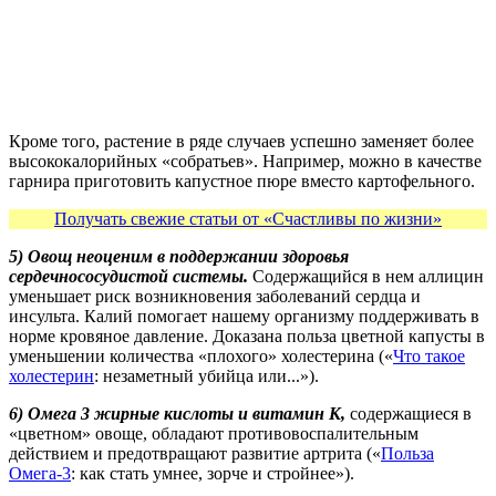
Кроме того, растение в ряде случаев успешно заменяет более
высококалорийных «собратьев». Например, можно в качестве
гарнира приготовить капустное пюре вместо картофельного.
Получать свежие статьи от «Счастливы по жизни»
5) Овощ неоценим в поддержании здоровья
сердечнососудистой системы.
Содержащийся в нем аллицин
уменьшает риск возникновения заболеваний сердца и
инсульта. Калий помогает нашему организму поддерживать в
норме кровяное давление. Доказана польза цветной капусты в
уменьшении количества «плохого» холестерина («
Что такое
холестерин
: незаметный убийца или...»).
6) Омега 3 жирные кислоты и витамин К,
содержащиеся в
«цветном» овоще, обладают противовоспалительным
действием и предотвращают развитие артрита («
Польза
Омега-3
: как стать умнее, зорче и стройнее»).