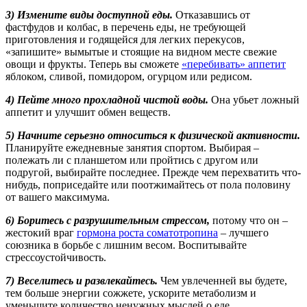
3) Измените виды доступной еды.
Отказавшись от
фастфудов и колбас, в перечень еды, не требующей
приготовления и годящейся для легких перекусов,
«запишите» вымытые и стоящие на видном месте свежие
овощи и фрукты. Теперь вы сможете
«перебивать» аппетит
яблоком, сливой, помидором, огурцом или редисом.
4) Пейте много прохладной чистой воды.
Она убьет ложный
аппетит и улучшит обмен веществ.
5) Начните серьезно относиться к физической активности.
Планируйте ежедневные занятия спортом. Выбирая –
полежать ли с планшетом или пройтись с другом или
подругой, выбирайте последнее. Прежде чем перехватить что-
нибудь, поприседайте или поотжимайтесь от пола половину
от вашего максимума.
6) Боритесь с разрушительным стрессом,
потому что он –
жестокий враг
гормона роста соматотропина
– лучшего
союзника в борьбе с лишним весом. Воспитывайте
стрессоустойчивость.
7) Веселитесь и развлекайтесь.
Чем увлеченней вы будете,
тем больше энергии сожжете, ускорите метаболизм и
уменьшите количество ненужных мыслей о еде.