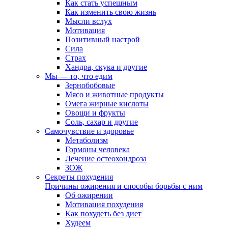
Как стать успешным
Как изменить свою жизнь
Мысли вслух
Мотивация
Позитивный настрой
Сила
Страх
Хандра, скука и другие
Мы — то, что едим
Зернобобовые
Мясо и животные продукты
Омега жирные кислоты
Овощи и фрукты
Соль, сахар и другие
Самочувствие и здоровье
Метаболизм
Гормоны человека
Лечение остеохондроза
ЗОЖ
Секреты похудения
Причины ожирения и способы борьбы с ним
Об ожирении
Мотивация похудения
Как похудеть без диет
Худеем