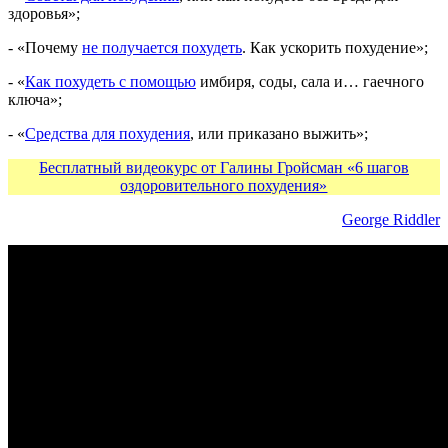
здоровья»;
- «Почему
не получается похудеть
. Как ускорить похудение»;
- «
Как похудеть с помощью
имбиря, соды, сала и… гаечного
ключа»;
- «
Средства для похудения
, или приказано выжить»;
Бесплатный видеокурс от Галины Гройсман «6 шагов
оздоровительного похудения»
George Riddler