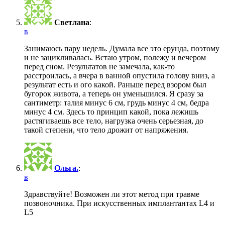
Светлана
:
в
Занимаюсь пару недель. Думала все это ерунда, поэтому
и не зацикливалась. Встаю утром, полежу и вечером
перед сном. Результатов не замечала, как-то
расстроилась, а вчера в ванной опустила голову вниз, а
результат есть и ого какой. Раньше перед взором был
бугорок живота, а теперь он уменьшился. Я сразу за
сантиметр: талия минус 6 см, грудь минус 4 см, бедра
минус 4 см. Здесь то принцип какой, пока лежишь
растягиваешь все тело, нагрузка очень серьезная, до
такой степени, что тело дрожит от напряжения.
Ольга.
:
в
Здравствуйте! Возможен ли этот метод при травме
позвоночника. При искусственных имплантантах L4 и
L5