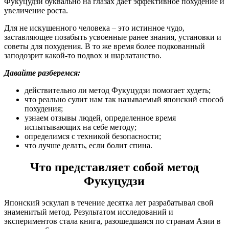
Фукуцудзи буквально на глазах дает эффективное похудение и
увеличение роста.
Для не искушенного человека – это истинное чудо,
заставляющее позабыть усвоенные ранее знания, установки и
советы для похудения. В то же время более подкованный
заподозрит какой-то подвох и шарлатанство.
Давайте разберемся:
действительно ли метод Фукуцудзи помогает худеть;
что реально сулит нам так называемый японский способ
похудения;
узнаем отзывы людей, определенное время
испытывающих на себе методу;
определимся с техникой безопасности;
что лучше делать, если болит спина.
Что представляет собой метод
Фукуцудзи
Японский эскулап в течение десятка лет разрабатывал свой
знаменитый метод. Результатом исследований и
экспериментов стала книга, разошедшаяся по странам Азии в