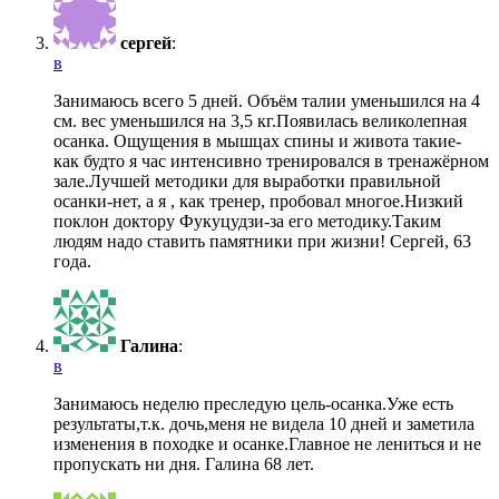
сергей
:
в
Занимаюсь всего 5 дней. Объём талии уменьшился на 4
см. вес уменьшился на 3,5 кг.Появилась великолепная
осанка. Ощущения в мышцах спины и живота такие-
как будто я час интенсивно тренировался в тренажёрном
зале.Лучшей методики для выработки правильной
осанки-нет, а я , как тренер, пробовал многое.Низкий
поклон доктору Фукуцудзи-за его методику.Таким
людям надо ставить памятники при жизни! Сергей, 63
года.
Галина
:
в
Занимаюсь неделю преследую цель-осанка.Уже есть
результаты,т.к. дочь,меня не видела 10 дней и заметила
изменения в походке и осанке.Главное не лениться и не
пропускать ни дня. Галина 68 лет.