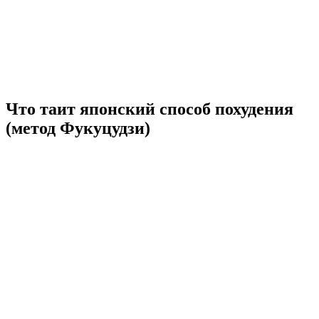
Что таит японский способ похудения
(метод Фукуцудзи)