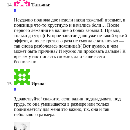
Татьяна
:
в
Неудачно подняла две недели назад тяжелый предмет, в
пояснице что-то хрустнуло и начались боли… После
первого лежания на валике о болях забыла!!! Правда,
только до утра(( Второе занятие дало уже не такой яркий
эффект, а после третьего раза не смогла спать ночью —
так снова разболелась поясница!(( Вот думаю, в чем
может быть причина? И нужно ли пробовать дальше? К
врачам у нас попасть сложно, да и чаще всего
бесполезно…
Ирэна
:
в
Здравствуйте! скажите, если валик подкладывать под
грудь, то она уменьшается в размере или только
поднимается? для меня это важно, т.к. она и так
небольшого размера.