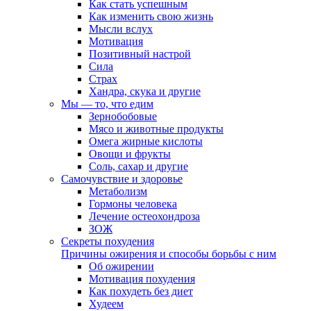
Как стать успешным
Как изменить свою жизнь
Мысли вслух
Мотивация
Позитивный настрой
Сила
Страх
Хандра, скука и другие
Мы — то, что едим
Зернобобовые
Мясо и животные продукты
Омега жирные кислоты
Овощи и фрукты
Соль, сахар и другие
Самочувствие и здоровье
Метаболизм
Гормоны человека
Лечение остеохондроза
ЗОЖ
Секреты похудения
Причины ожирения и способы борьбы с ним
Об ожирении
Мотивация похудения
Как похудеть без диет
Худеем