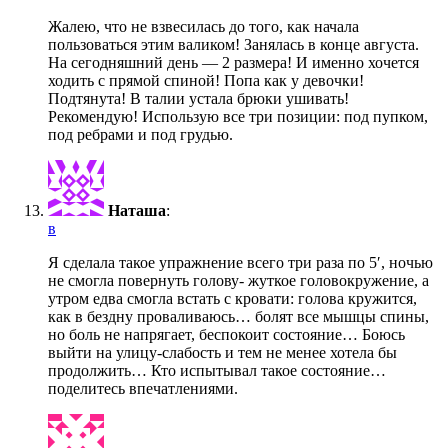
Жалею, что не взвесилась до того, как начала
пользоваться этим валиком! Занялась в конце августа.
На сегодняшний день — 2 размера! И именно хочется
ходить с прямой спиной! Попа как у девочки!
Подтянута! В талии устала брюки ушивать!
Рекомендую! Использую все три позиции: под пупком,
под ребрами и под грудью.
Наташа
:
в
Я сделала такое упражнение всего три раза по 5′, ночью
не смогла повернуть голову- жуткое головокружение, а
утром едва смогла встать с кровати: голова кружится,
как в бездну проваливаюсь… болят все мышцы спины,
но боль не напрягает, беспокоит состояние… Боюсь
выйти на улицу-слабость и тем не менее хотела бы
продолжить… Кто испытывал такое состояние…
поделитесь впечатлениями.