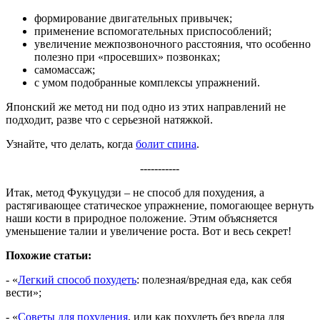
формирование двигательных привычек;
применение вспомогательных приспособлений;
увеличение межпозвоночного расстояния, что особенно
полезно при «просевших» позвонках;
самомассаж;
с умом подобранные комплексы упражнений.
Японский же метод ни под одно из этих направлений не
подходит, разве что с серьезной натяжкой.
Узнайте, что делать, когда
болит спина
.
-----------
Итак, метод Фукуцудзи – не способ для похудения, а
растягивающее статическое упражнение, помогающее вернуть
наши кости в природное положение. Этим объясняется
уменьшение талии и увеличение роста. Вот и весь секрет!
Похожие статьи:
- «
Легкий способ похудеть
: полезная/вредная еда, как себя
вести»;
- «
Советы для похудения
, или как похудеть без вреда для